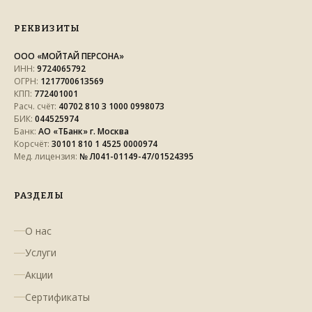
РЕКВИЗИТЫ
ООО «МОЙТАЙ ПЕРСОНА»
ИНН:
9724065792
ОГРН:
1217700613569
КПП:
772401001
Расч. счёт:
40702 810 3 1000 0998073
БИК:
044525974
Банк:
АО «ТБанк» г. Москва
Корсчёт:
30101 810 1 4525 0000974
Мед. лицензия:
№ Л041-01149-47/01524395
РАЗДЕЛЫ
О нас
Услуги
Акции
Сертификаты