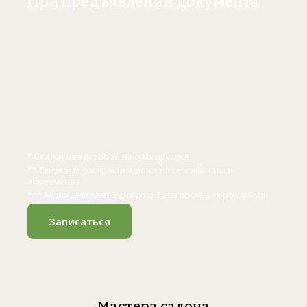
При предъявлении документа
* Скидки между собой не суммируются
** Скидка не распространяется на сертификаты и
абонементы
*** Акция действует 3 дня до и 3 дня после дня рождения
Записаться
Мастера салона