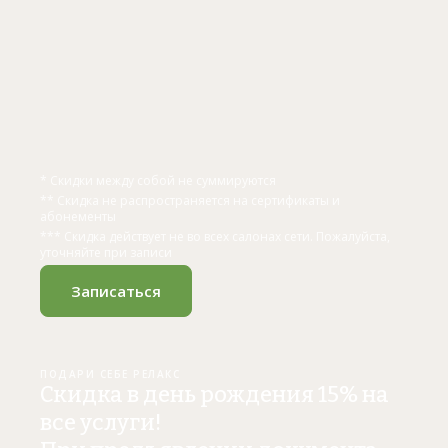
* Скидки между собой не суммируются
** Скидка не распространяется на сертификаты и
абонементы
*** Скидка действует не во всех салонах сети. Пожалуйста,
уточняйте при записи
Записаться
ПОДАРИ СЕБЕ РЕЛАКС
Скидка в день рождения 15% на
все услуги!