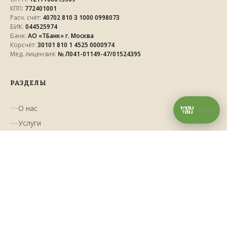
КПП:
772401001
Расч. счёт:
40702 810 3 1000 0998073
БИК:
044525974
Банк:
АО «ТБанк» г. Москва
Корсчёт:
30101 810 1 4525 0000974
Мед. лицензия:
№ Л041-01149-47/01524395
РАЗДЕЛЫ
О нас
Услуги
Акции
Сертификаты
ДОКУМЕНТЫ
Политика конфиденциальности
Согласие на информационную рассылку
Информация для покупателей