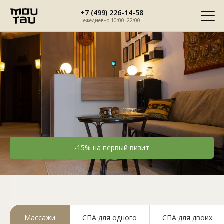
Перейти
+7 (499) 226-14-58
к
ежедневно 10:00–22:00
содержимому
-15% на первый визит
Спа-салон тайского массажа
Мой Тай
Массажи
СПА для одного
СПА для двоих
метро Прокшино