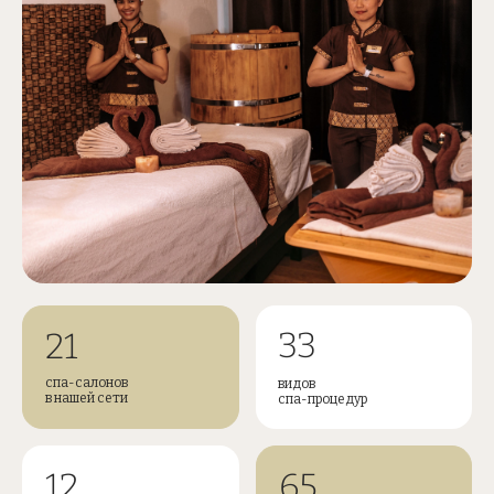
33
21
спа-салонов
видов
в нашей сети
спа-процедур
12
65