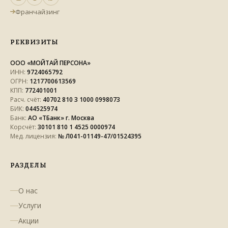
Франчайзинг
РЕКВИЗИТЫ
ООО «МОЙТАЙ ПЕРСОНА»
ИНН:
9724065792
ОГРН:
1217700613569
КПП:
772401001
Расч. счёт:
40702 810 3 1000 0998073
БИК:
044525974
Банк:
АО «ТБанк» г. Москва
Корсчёт:
30101 810 1 4525 0000974
Мед. лицензия:
№ Л041-01149-47/01524395
РАЗДЕЛЫ
О нас
Услуги
Акции