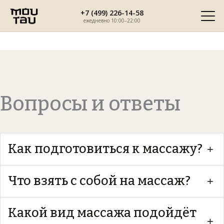
Перейти
+7 (499) 226-14-58
к
ежедневно 10:00–22:00
содержимому
Вопросы и ответы
Как подготовиться к массажу?
+
Что взять с собой на массаж?
Для полного комфорта мы рекомендуем принять душ
+
перед процедурой и надеть удобную одежду.
Какой вид массажа подойдёт
Мы предоставляем нашим гостям всё необходимое для
+