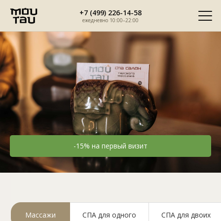
Перейти
+7 (499) 226-14-58
к
ежедневно 10:00–22:00
содержимому
-15% на первый визит
Спа-салон тайского массажа
Мой Тай
Массажи
СПА для одного
СПА для двоих
метро Котельники