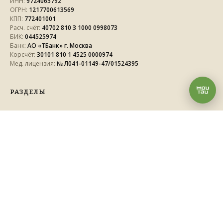
ИНН:
9724065792
ОГРН:
1217700613569
КПП:
772401001
Расч. счёт:
40702 810 3 1000 0998073
БИК:
044525974
Банк:
АО «ТБанк» г. Москва
Корсчёт:
30101 810 1 4525 0000974
Мед. лицензия:
№ Л041-01149-47/01524395
РАЗДЕЛЫ
О нас
Услуги
Акции
Сертификаты
ДОКУМЕНТЫ
Политика конфиденциальности
Согласие на информационную рассылку