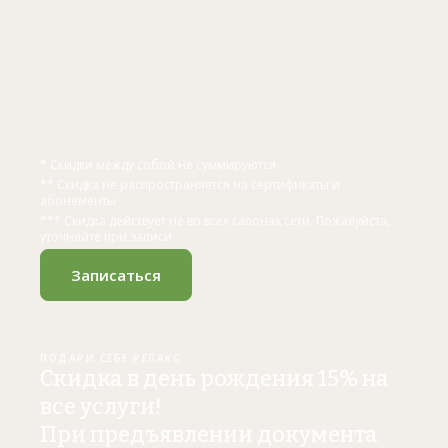
* Скидки между собой не суммируются
** Скидка не распространяется на сертификаты и
абонементы
*** Скидка действует не во всех салонах сети. Пожалуйста,
уточняйте при записи
Записаться
ПОДАРИ СЕБЕ РЕЛАКС
Скидка в день рождения 15% на
все услуги!
При предъявлении документа