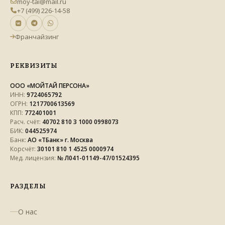
moy-tai@mail.ru
+7 (499) 226-14-58
Франчайзинг
РЕКВИЗИТЫ
ООО «МОЙТАЙ ПЕРСОНА»
ИНН:
9724065792
ОГРН:
1217700613569
КПП:
772401001
Расч. счёт:
40702 810 3 1000 0998073
БИК:
044525974
Банк:
АО «ТБанк» г. Москва
Корсчёт:
30101 810 1 4525 0000974
Мед. лицензия:
№ Л041-01149-47/01524395
РАЗДЕЛЫ
О нас