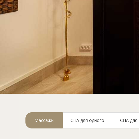
Спа-салон 
Массажи
СПА для одного
СПА для