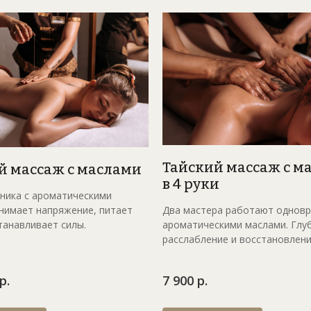
тро Братисла
 вас
Тайский массаж с м
й массаж с маслами
в 4 руки
ника с ароматическими
Два мастера работают одновр
нимает напряжение, питает
ароматическими маслами. Глу
танавливает силы.
расслабление и восстановлени
р.
7 900 р.