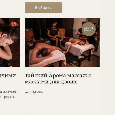
Выбрать
АКЦИЯ
90 МИН
рячими
Тайский Арома массаж с
маслами для двоих
движения.
Для двоих
стресса,