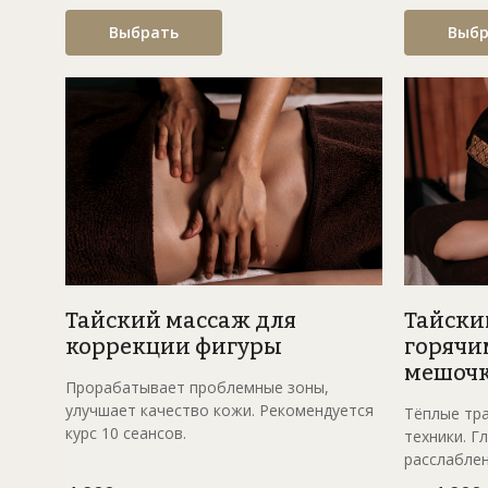
Выбрать
Выбр
Тайский массаж для
Тайски
коррекции фигуры
горячи
мешоч
Прорабатывает проблемные зоны,
улучшает качество кожи. Рекомендуется
Тёплые тр
курс 10 сеансов.
техники. Г
расслаблен