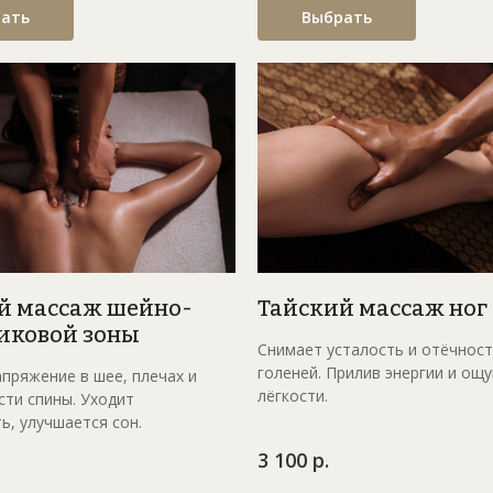
ать
Выбрать
Тайский массаж ног
й массаж шейно-
иковой зоны
Снимает усталость и отёчност
голеней. Прилив энергии и ощ
пряжение в шее, плечах и
лёгкости.
сти спины. Уходит
ь, улучшается сон.
3 100 р.