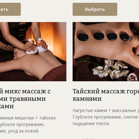
ать
Выбрать
й микс массаж с
Тайский массаж го
ми травяными
камнями
ками
Нагретые камни + массажные 
Глубокое прогревание, снятие 
авяные мешочки + тайские
ощущение покоя.
лубокое прогревание,
ие, уход за кожей.