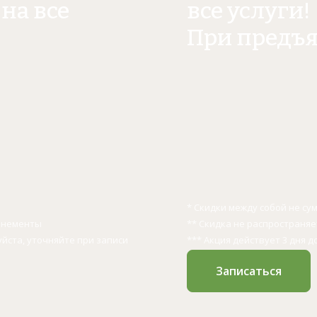
на все
все услуги!
При предъ
* Скидки между собой не с
бонементы
** Скидка не распространя
уйста, уточняйте при записи
*** Акция действует 3 дня д
Записаться