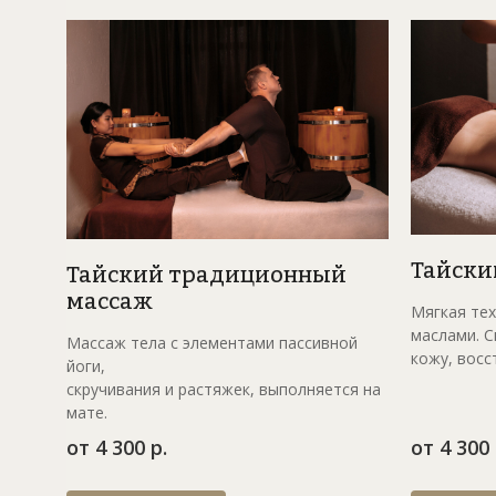
Мой Тай ме
Традиции Тайланда с заботой о
Тайски
Тайский традиционный
массаж
Мягкая тех
маслами. С
Массаж тела с элементами пассивной
кожу, восс
йоги,
скручивания и растяжек, выполняется на
мате.
от 4 300 р.
от 4 300 