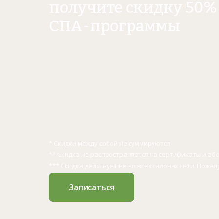
получите скидку 50% 
СПА-программы
* Скидки между собой не суммируются
** Скидка не распространяется на сертификаты и а
*** Скидка действует не во всех салонах сети. Пожал
Записаться