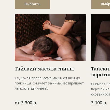
Выбрать
Выбр
Тайский массаж спины
Тайски
воротн
Глубокая проработка мышц от шеи до
поясницы. Снимает зажимы, возвращает
Снимает на
лёгкость движений.
верхней ча
скованност
от 3 300 р.
3 100 р.