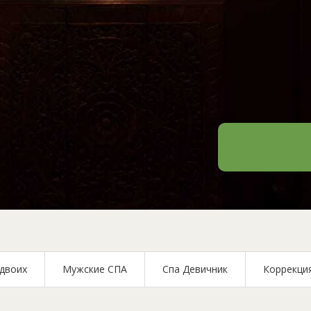
тайского мас
 двоих
Мужские СПА
Спа Девичник
Коррекци