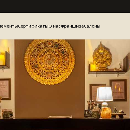
нементы
Сертификаты
О нас
Франшиза
Салоны