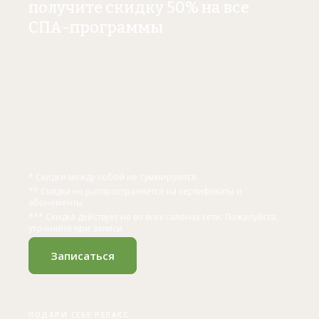
получите скидку 50% на все
СПА-программы
* Скидки между собой не суммируются
** Скидка не распространяется на сертификаты и
абонементы
*** Скидка действует не во всех салонах сети. Пожалуйста,
уточняйте при записи
Записаться
ПОДАРИ СЕБЕ РЕЛАКС