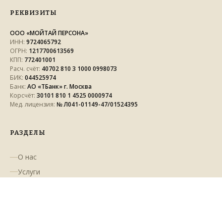
РЕКВИЗИТЫ
ООО «МОЙТАЙ ПЕРСОНА»
ИНН:
9724065792
ОГРН:
1217700613569
КПП:
772401001
Расч. счёт:
40702 810 3 1000 0998073
БИК:
044525974
Банк:
АО «ТБанк» г. Москва
Корсчёт:
30101 810 1 4525 0000974
Мед. лицензия:
№ Л041-01149-47/01524395
РАЗДЕЛЫ
О нас
Услуги
Акции
Сертификаты