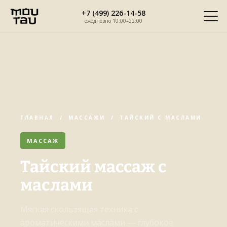
Перейти
+7 (499) 226-14-58
к
ежедневно 10:00–22:00
содержимому
ГЛАВНАЯ
/
МАССАЖИ
/ ТАЙСКИЙ С МАСЛАМИ
МАССАЖ
Тайский массаж с
маслами
Мягкая скользящая техника с
ароматическими маслами — глубокое