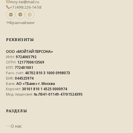
moy-tai@mail.ru
+7 (499) 226-14-58
Франчайзинг
РЕКВИЗИТЫ
ООО «МОЙТАЙ ПЕРСОНА»
ИНН:
9724065792
ОГРН:
1217700613569
КПП:
772401001
Расч. счёт:
40702 810 3 1000 0998073
БИК:
044525974
Банк:
АО «ТБанк» г. Москва
Корсчёт:
30101 810 1 4525 0000974
Мед. лицензия:
№ Л041-01149-47/01524395
РАЗДЕЛЫ
О нас