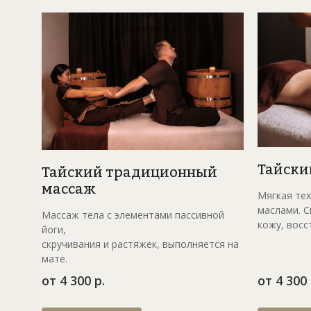
Мой Тай ме
Традиции Тайланда с заботой о
Тайски
Тайский традиционный
массаж
Мягкая тех
маслами. С
Массаж тела с элементами пассивной
кожу, восс
йоги,
скручивания и растяжек, выполняется на
мате.
от 4 300 р.
от 4 300 