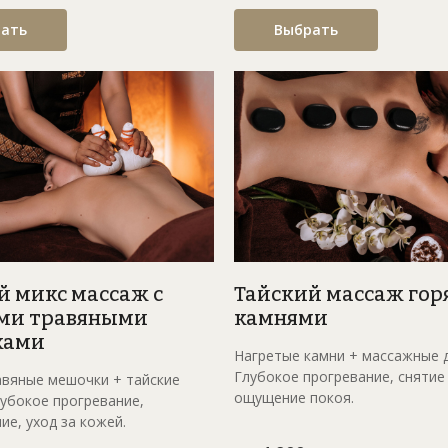
ать
Выбрать
й микс массаж с
Тайский массаж го
ми травяными
камнями
ками
Нагретые камни + массажные 
Глубокое прогревание, снятие 
авяные мешочки + тайские
ощущение покоя.
лубокое прогревание,
ие, уход за кожей.