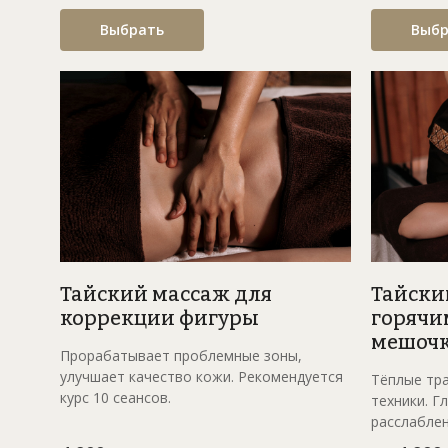
Выбрать
Выбр
Тайский массаж для
Тайски
коррекции фигуры
горячи
мешоч
Прорабатывает проблемные зоны,
улучшает качество кожи. Рекомендуется
Тёплые тр
курс 10 сеансов.
техники. Г
расслаблен