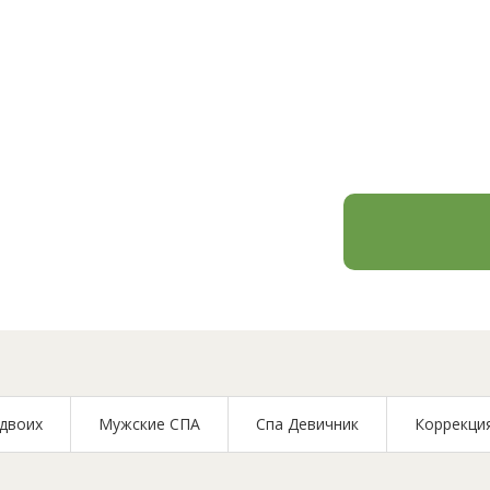
тайского мас
 двоих
Мужские СПА
Спа Девичник
Коррекци