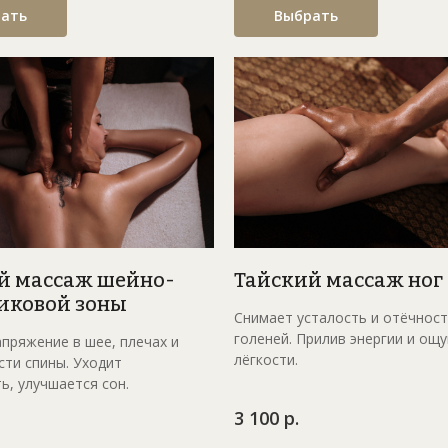
ать
Выбрать
Тайский массаж ног
й массаж шейно-
иковой зоны
Снимает усталость и отёчност
голеней. Прилив энергии и ощ
пряжение в шее, плечах и
лёгкости.
сти спины. Уходит
ь, улучшается сон.
3 100 р.