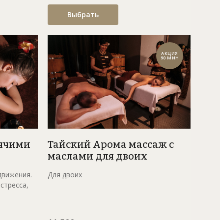
Выбрать
АКЦИЯ
90 МИН
рячими
Тайский Арома массаж с
маслами для двоих
движения.
Для двоих
стресса,