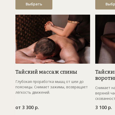
Выбрать
Выбр
Тайский массаж спины
Тайски
воротн
Глубокая проработка мышц от шеи до
поясницы. Снимает зажимы, возвращает
Снимает на
лёгкость движений.
верхней ча
скованност
от 3 300 р.
3 100 р.