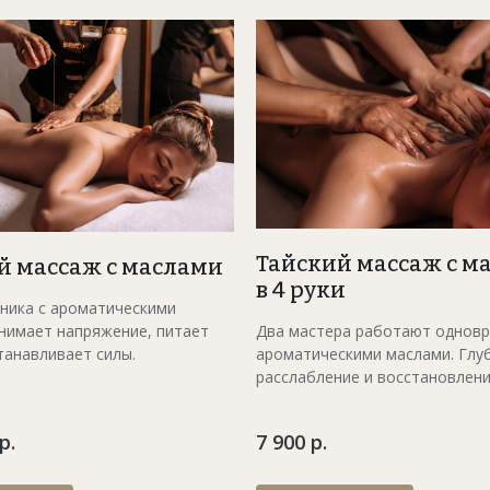
тро Калужск
 вас
Тайский массаж с м
й массаж с маслами
в 4 руки
ника с ароматическими
Два мастера работают одновр
нимает напряжение, питает
ароматическими маслами. Глу
танавливает силы.
расслабление и восстановлени
р.
7 900 р.