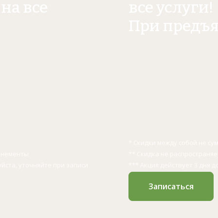
на все
все услуги!
При предъ
* Скидки между собой не с
бонементы
** Скидка не распространя
уйста, уточняйте при записи
*** Акция действует 3 дня д
Записаться