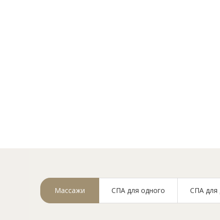
Спа-салон 
Массажи
СПА для одного
СПА для