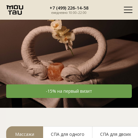
Перейти
+7 (499) 226-14-58
к
ежедневно 10:00–22:00
содержимому
-15% на первый визит
Спа-салон тайского массажа
Мой тай
Массажи
СПА для одного
СПА для двоих
метро Чертановская