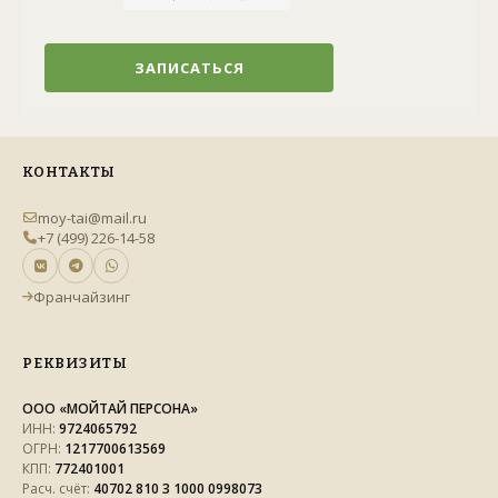
ЗАПИСАТЬСЯ
КОНТАКТЫ
moy-tai@mail.ru
+7 (499) 226-14-58
Франчайзинг
РЕКВИЗИТЫ
ООО «МОЙТАЙ ПЕРСОНА»
ИНН:
9724065792
ОГРН:
1217700613569
КПП:
772401001
Расч. счёт:
40702 810 3 1000 0998073