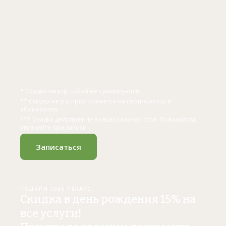
* Скидки между собой не суммируются
** Скидка не распространяется на сертификаты и
абонементы
*** Скидка действует не во всех салонах сети. Пожалуйста,
уточняйте при записи
Записаться
ПОДАРИ СЕБЕ РЕЛАКС
Скидка в день рождения 15% на
все услуги!