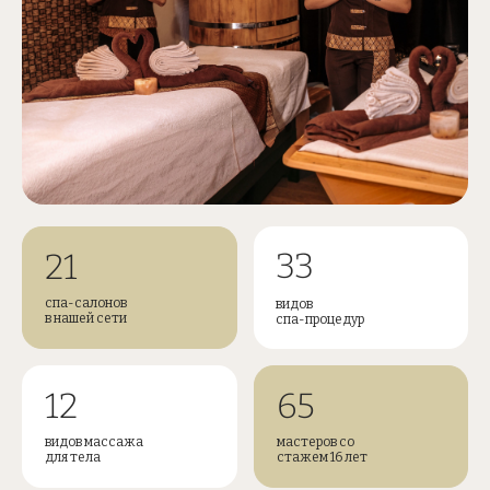
33
21
спа-салонов
видов
в нашей сети
спа-процедур
12
65
видов массажа
мастеров со
для тела
стажем 16 лет