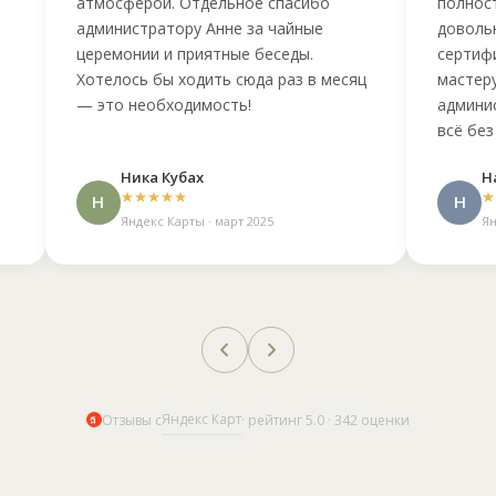
атмосферой. Отдельное спасибо
полнос
администратору Анне за чайные
доволь
церемонии и приятные беседы.
сертифи
Хотелось бы ходить сюда раз в месяц
мастер
— это необходимость!
админи
всё без
Ника Кубах
Н
Н
Н
Яндекс Карты · март 2025
Ян
Яндекс Карт
Отзывы с
· рейтинг 5.0 · 342 оценки