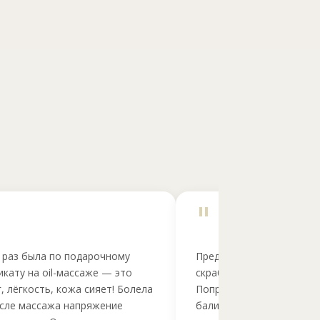
"
 раз была по подарочному
Предложили разнообраз
кату на oil-массаже — это
скрабирования и массаж
, лёгкость, кожа сияет! Болела
Попробовала СПА-прогр
осле массажа напряжение
балийской девушкой — о