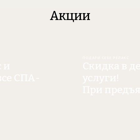
Акции
ПОДАРИ СЕБЕ РЕЛАКС
 и
Скидка в д
все СПА-
услуги!
При предъ