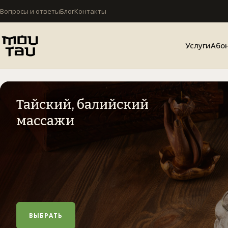
Перейти
Вопросы и ответы
Блог
Контакты
к
содержимому
Услуги
Або
Тайский, балийский
массажи
ВЫБРАТЬ