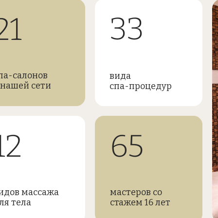
33
21
па-салонов
вида
 нашей сети
спа-процедур
12
65
идов массажа
мастеров со
ля тела
стажем 16 лет