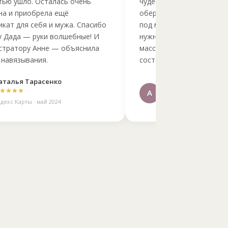
тью ушло. Осталась очень
чудеса! Скраб нежнейший
на и приобрела ещё
обёртывания — полное 
кат для себя и мужа. Спасибо
под музыку. Массаж от д
у Дада — руки волшебные! И
нужно нажали, потянули,
стратору Анне — объяснила
массаже головы «провал
 навязывания.
состояние невесомости.
аталья Тарасенко
Анжелика А.
А
декс Карты · май 2024
Яндекс Карты · апрель 