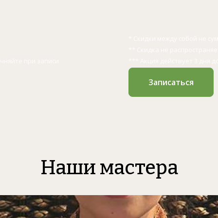
* Скидки между собой не с
** Скидка не распространя
очняйте при записи
*** Акция действует 3 дня д
Записаться
Наши мастера