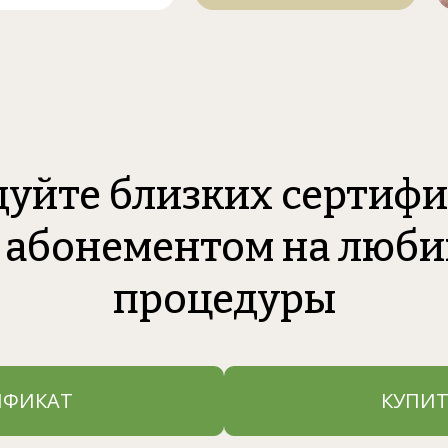
уйте близких сертиф
 абонементом на люб
процедуры
ИФИКАТ
КУПИТ