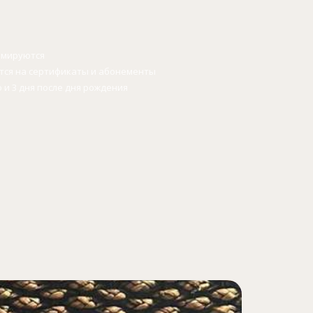
уммируются
ется на сертификаты и абонементы
о и 3 дня после дня рождения