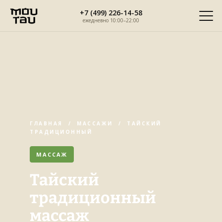
Перейти
+7 (499) 226-14-58
к
ежедневно 10:00–22:00
содержимому
ГЛАВНАЯ
/
МАССАЖИ
/ ТАЙСКИЙ
ТРАДИЦИОННЫЙ
МАССАЖ
Тайский
традиционный
массаж