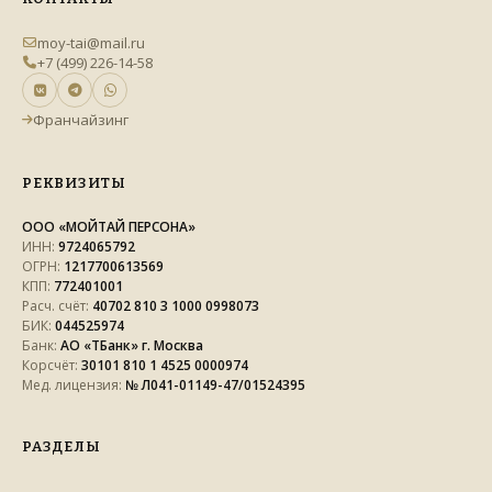
moy-tai@mail.ru
+7 (499) 226-14-58
Франчайзинг
РЕКВИЗИТЫ
ООО «МОЙТАЙ ПЕРСОНА»
ИНН:
9724065792
ОГРН:
1217700613569
КПП:
772401001
Расч. счёт:
40702 810 3 1000 0998073
БИК:
044525974
Банк:
АО «ТБанк» г. Москва
Корсчёт:
30101 810 1 4525 0000974
Мед. лицензия:
№ Л041-01149-47/01524395
РАЗДЕЛЫ