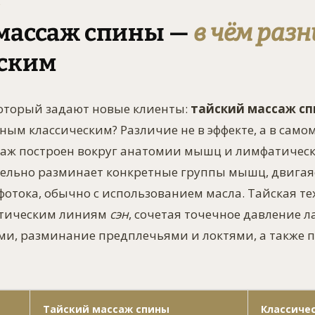
К
массаж спины —
в чём раз
ским
который задают новые клиенты:
тайский массаж сп
ым классическим? Различие не в эффекте, а в самом
саж построен вокруг анатомии мышц и лимфатическ
тельно разминает конкретные группы мышц, двигая
тока, обычно с использованием масла. Тайская те
етическим линиям
сэн
, сочетая точечное давление 
и, разминание предплечьями и локтями, а также 
Тайский массаж спины
Классиче