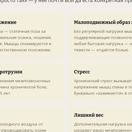
просто так» — у неё почти всегда есть конкретная п
яжение
Малоподвижный образ
а — статичная поза за
Без регулярной нагрузки мы
вильная осанка, ношение
поддерживающие позвоночни
че. Мышцы спазмируются и
любая бытовая нагрузка — 
еестественном положении.
тяжести — отдаётся болью.
протрузии
Стресс
менения межпозвоночных
Хронический стресс вызывае
чина хронической боли,
напряжение мышц спины и п
5 лет.
буквально «зажимается» в от
Лишний вес
холодного воздуха от
Дополнительная нагрузка на
 спровоцировать спазм
ускоряет износ межпозвоноч