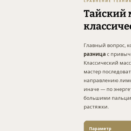
СРАВНЕНИЕ ТЕХНИ
Тайский 
классиче
Главный вопрос, 
разница
с привычн
Классический мас
мастер последова
направлению лимфо
иначе — по энерг
большими пальцам
растяжки.
Параметр