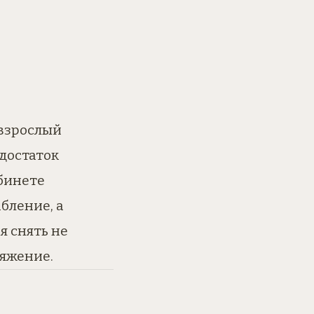
 взрослый
едостаток
абинете
абление, а
я снять не
ряжение.