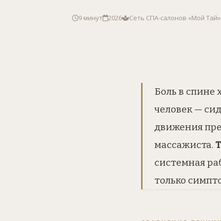
9 минут
2026
Сеть СПА-салонов «Мой Тай»
Боль в спине
человек — сид
движения пре
массажиста.
системная ра
только симпт