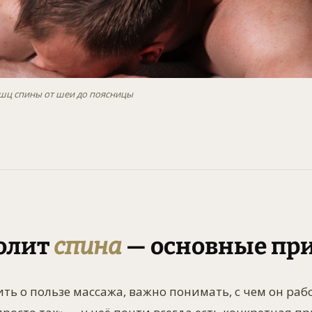
шц спины от шеи до поясницы
олит
спина
— основные пр
ть о пользе массажа, важно понимать, с чем он рабо