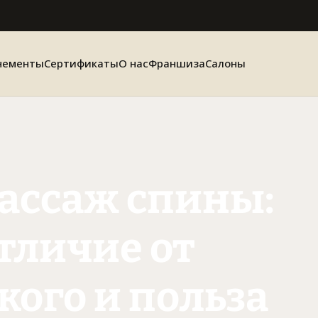
нементы
Сертификаты
О нас
Франшиза
Салоны
ассаж спины:
отличие от
кого и польза