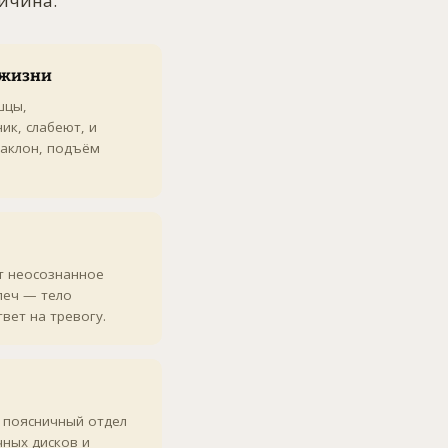
ричина.
 жизни
шцы,
к, слабеют, и
наклон, подъём
т неосознанное
леч — тело
вет на тревогу.
 поясничный отдел
ных дисков и