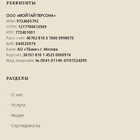
РЕКВИЗИТЫ
ООО «МОЙТАЙ ПЕРСОНА»
ИНН:
9724065792
ОГРН:
1217700613569
КПП:
772401001
Расч. счёт:
40702 810 3 1000 0998073
БИК:
044525974
Банк:
АО «ТБанк» г. Москва
Корсчёт:
30101 810 1 4525 0000974
Мед. лицензия:
№ Л041-01149-47/01524395
РАЗДЕЛЫ
О нас
Услуги
Акции
Сертификаты