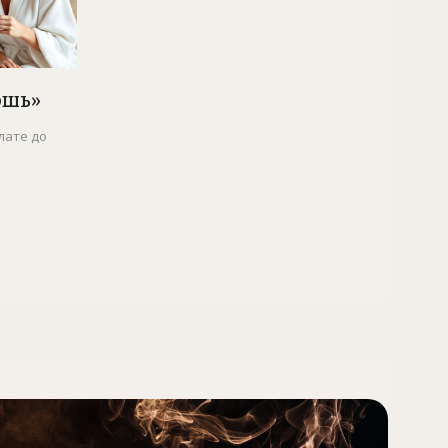
ошь»
лате до