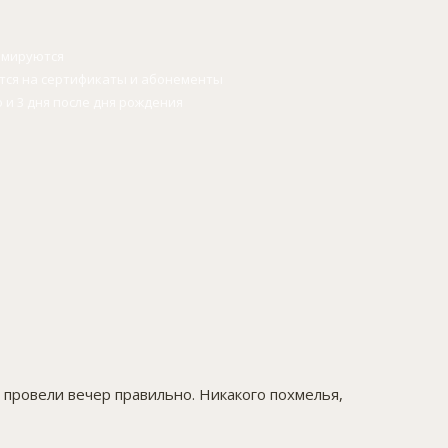
уммируются
ется на сертификаты и абонементы
о и 3 дня после дня рождения
 провели вечер правильно. Никакого похмелья,