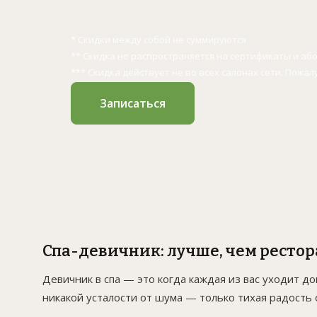
* Скидки между собой не суммируются
** Скидка не распространяется на сертификаты и а
*** Скидка действует не во всех салонах сети. Пожал
Записаться
Спа-девичник: лучше, чем рестор
Девичник в спа — это когда каждая из вас уходит д
никакой усталости от шума — только тихая радость 