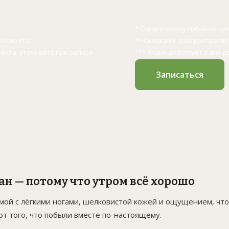
* Скидки между собой не с
бонементы
** Скидка не распространя
уйста, уточняйте при записи
*** Акция действует 3 дня д
Записаться
ан — потому что утром всё хорошо
омой с лёгкими ногами, шелковистой кожей и ощущением, что
от того, что побыли вместе по-настоящему.